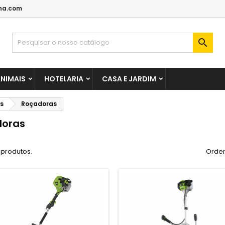
ha.com

NIMAIS
HOTELARIA
CASA E JARDIM
s
Roçadoras
doras
 produtos.
Orden