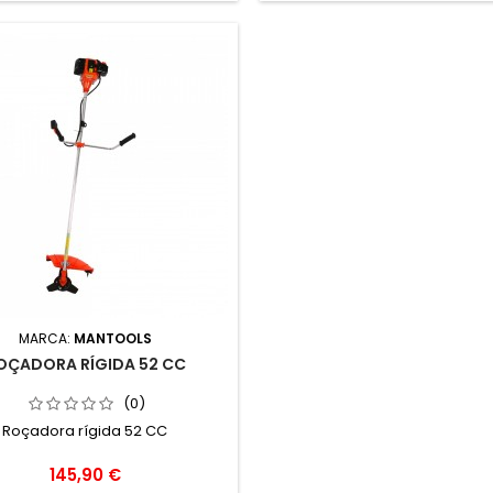
MARCA:
MANTOOLS
OÇADORA RÍGIDA 52 CC
(0)
Roçadora rígida 52 CC
Preço
145,90 €