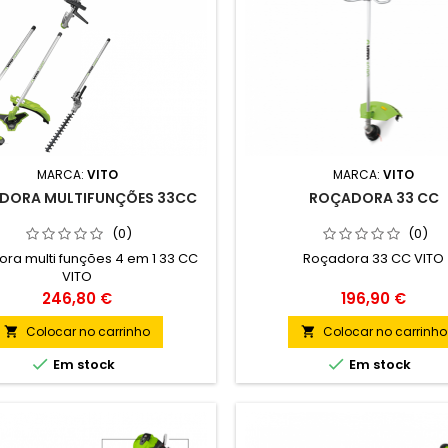
MARCA:
VITO
MARCA:
VITO
DORA MULTIFUNÇÕES 33CC
ROÇADORA 33 CC
(0)
(0)
ra multi funções 4 em 1 33 CC
Roçadora 33 CC VITO
VITO
Preço
Preço
246,80 €
196,90 €
Colocar no carrinho
Colocar no carrinho




Em stock
Em stock