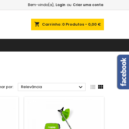
Bem-vindo(a),
Login
ou
Criar uma conta
shopping_cart
Carrinho:
0
Produtos - 0,00 €



ar por:
Relevância