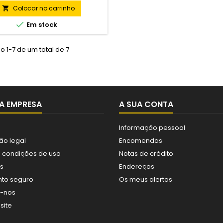
Colocar no carrinho


Em stock
 1-7 de um total de 7
A EMPRESA
A SUA CONTA
Informação pessoal
ão legal
Encomendas
 condições de uso
Notas de crédito
s
Endereços
to seguro
Os meus alertas
e-nos
site