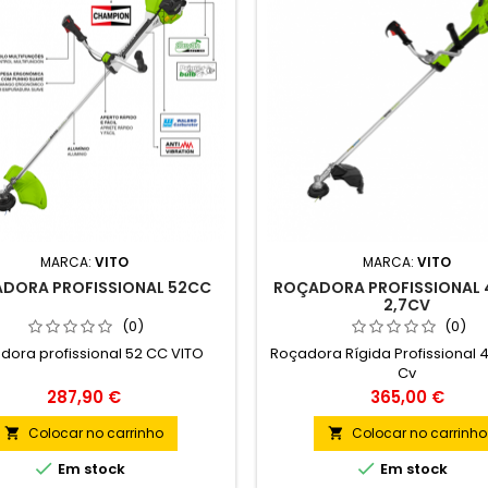
MARCA:
VITO
MARCA:
VITO
DORA PROFISSIONAL 52CC
ROÇADORA PROFISSIONAL 
2,7CV
(0)
(0)
dora profissional 52 CC VITO
Roçadora Rígida Profissional 4
Cv
Preço
Preço
287,90 €
365,00 €
Colocar no carrinho
Colocar no carrinho




Em stock
Em stock