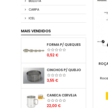
BELLOTA
CARPA
ICEL
MAIS VENDIDOS
FORMA P/ QUEQUES
Preço
0,52 €
ROÇA
CINCHOS P/ QUEIJO
Roca
Preço
3,55 €
CANECA CERVEJA
Preço
22,00 €