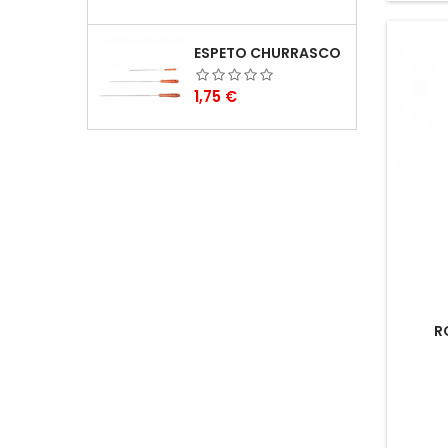
ESPETO CHURRASCO
Preço
1,75 €
R