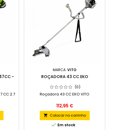
MARCA:
VITO
47CC -
ROÇADORA 43 CC EKO
(0)
7 CC 2.7
Roçadora 43 CC EKO VITO
Preço
112,95 €
Colocar no carrinho


Em stock