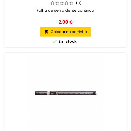
(0)
Folha de serra dente continuo
Preço
2,00 €
Colocar no carrinho


Em stock