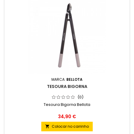
MARCA:
BELLOTA
TESOURA BIGORNA
(0)
Tesoura Bigorna Bellota
Preço
34,90 €
Colocar no carrinho
