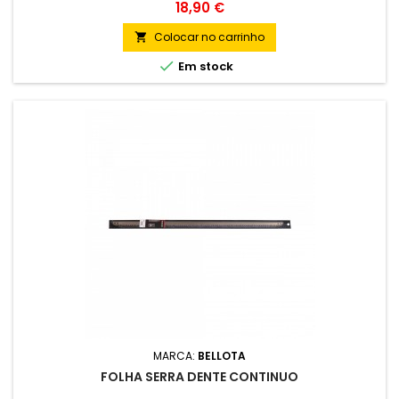
Preço
18,90 €
Colocar no carrinho


Em stock
MARCA:
BELLOTA
FOLHA SERRA DENTE CONTINUO