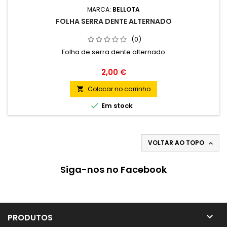
MARCA:
BELLOTA
FOLHA SERRA DENTE ALTERNADO
(0)
Folha de serra dente alternado
Preço
2,00 €
Colocar no carrinho


Em stock
VOLTAR AO TOPO

Siga-nos no Facebook

PRODUTOS