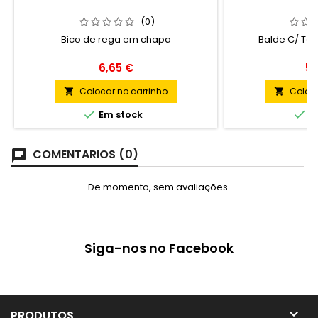
(0)
Bico de rega em chapa
Balde C/ Ta
Preço
Pr
6,65 €
59
Colocar no carrinho
Coloca




Em stock
Em
COMENTARIOS (0)
De momento, sem avaliações.
Siga-nos no Facebook

PRODUTOS