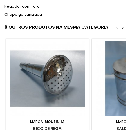
Regador com raro
Chapa galvanizada
8 OUTROS PRODUTOS NA MESMA CATEGORIA:
<
>
MARCA:
MOUTINHA
MARCA
BICO DE REGA
BALDE