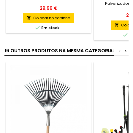
Pulverizador 
Preço
29,99 €
Pr
29
Colocar no carrinho

Coloca


Em stock

Em
16 OUTROS PRODUTOS NA MESMA CATEGORIA:
<
>