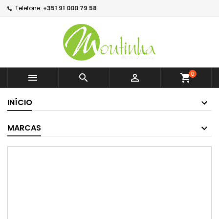
Telefone:
+351 91 000 79 58
0



shopping_cart
INÍCIO
MARCAS