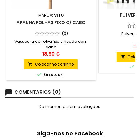
PULVERIZ
MARCA:
VITO
APANHA FOLHAS FIXO C/ CABO
(0)
Pulverizad
Vassoura de relva fixa zincada com
Pr
29
cabo
Preço
18,90 €
Coloca

Colocar no carrinho


Em

Em stock
COMENTARIOS (0)
De momento, sem avaliações.
Siga-nos no Facebook