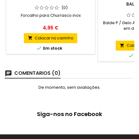
BALDE
(0)
Forcalho para Churrasco inox
Balde P / Gelo Aço
Preço
4,95 €
em doi
P
18
Colocar no carrinho

Coloca


Em stock

Em
COMENTARIOS (0)
De momento, sem avaliações.
Siga-nos no Facebook