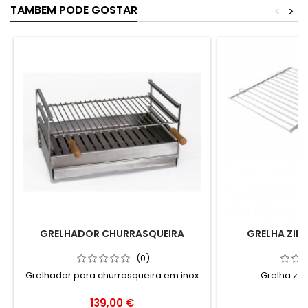
TAMBEM PODE GOSTAR
<
>
GRELHADOR CHURRASQUEIRA
GRELHA ZIN
(0)
Grelhador para churrasqueira em inox
Grelha zin
Preço
P
139,00 €
6