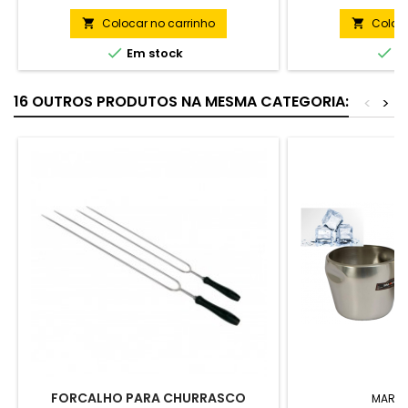
Colocar no carrinho
Coloca




Em stock
Em
16 OUTROS PRODUTOS NA MESMA CATEGORIA:
<
>
FORCALHO PARA CHURRASCO
MARC