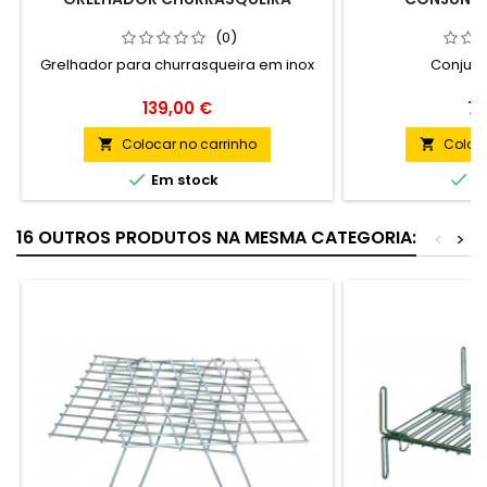
(0)
Grelhador para churrasqueira em inox
Conjunt
Preço
Pr
139,00 €
79
Colocar no carrinho
Coloca




Em stock
Em
16 OUTROS PRODUTOS NA MESMA CATEGORIA:
<
>