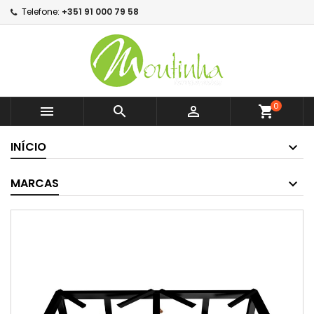
Telefone:
+351 91 000 79 58
0



shopping_cart
INÍCIO
MARCAS