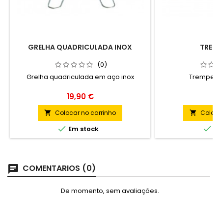
GRELHA QUADRICULADA INOX
TREM
(0)
Grelha quadriculada em aço inox
Trempe d
Preço
P
19,90 €
9
Colocar no carrinho
Coloca




Em stock
Em
COMENTARIOS (0)
De momento, sem avaliações.